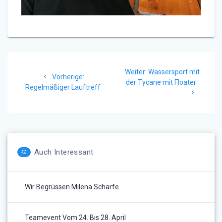
Beitragsnavigation
Weiter:
Nächster
Wassersport mit
Vorherige:
Vorheriger
der Tycane mit Floater
Beitrag:
Regelmäßiger Lauftreff
Beitrag:
Auch Interessant
Wir Begrüssen Milena Scharfe
Teamevent Vom 24. Bis 28. April